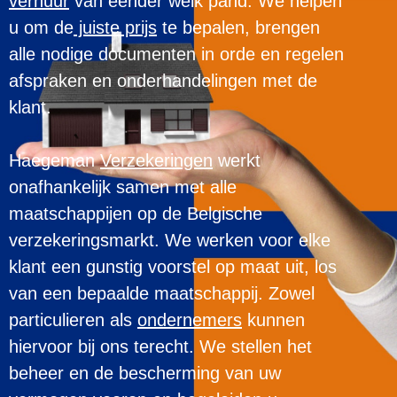
verhuur
van eender welk pand. We helpen
u om de
juiste prijs
te bepalen, brengen
alle nodige documenten in orde en regelen
afspraken en onderhandelingen met de
klant.
Haegeman
Verzekeringen
werkt
onafhankelijk samen met alle
maatschappijen op de Belgische
verzekeringsmarkt. We werken voor elke
klant een gunstig voorstel op maat uit, los
van een bepaalde maatschappij. Zowel
particulieren als
ondernemers
kunnen
hiervoor bij ons terecht. We stellen het
beheer en de bescherming van uw