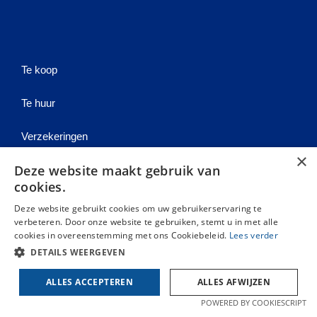
Te koop
Te huur
Verzekeringen
×
Deze website maakt gebruik van
Gratis schatting
cookies.
Gedragsregels
Deze website gebruikt cookies om uw gebruikerservaring te
verbeteren. Door onze website te gebruiken, stemt u in met alle
cookies in overeenstemming met ons Cookiebeleid.
Lees verder
Contact
DETAILS WEERGEVEN
Aansprakelijkheid & privacy
ALLES ACCEPTEREN
ALLES AFWIJZEN
Cookies
POWERED BY COOKIESCRIPT