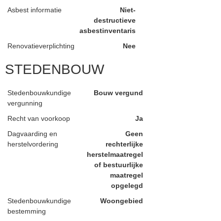
Asbest informatie
Niet-
destructieve
asbestinventaris
Renovatieverplichting
Nee
STEDENBOUW
Stedenbouwkundige
Bouw vergund
vergunning
Recht van voorkoop
Ja
Dagvaarding en
Geen
herstelvordering
rechterlijke
herstelmaatregel
of bestuurlijke
maatregel
opgelegd
Stedenbouwkundige
Woongebied
bestemming