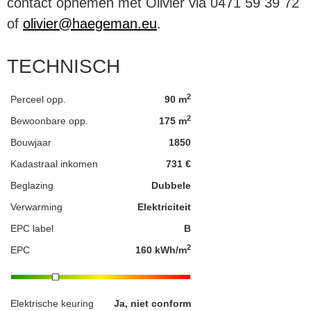
contact opnemen met Olivier via 0471 59 39 72
of
olivier@haegeman.eu
.
TECHNISCH
2
Perceel opp.
90 m
2
Bewoonbare opp.
175 m
Bouwjaar
1850
Kadastraal inkomen
731 €
Beglazing
Dubbele
Verwarming
Elektriciteit
EPC label
B
2
EPC
160 kWh/m
Elektrische keuring
Ja, niet conform