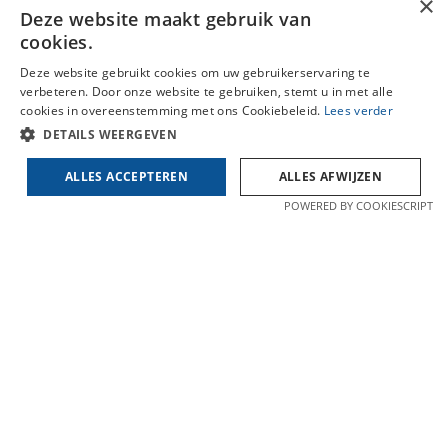
×
A. della Faillelaan 11
Deze website maakt gebruik van
cookies.
9052 Zwijnaarde
Deze website gebruikt cookies om uw gebruikerservaring te
Tel: 092223788
verbeteren. Door onze website te gebruiken, stemt u in met alle
cookies in overeenstemming met ons Cookiebeleid.
Lees verder
E-mail:
bernard@haegeman.eu
DETAILS WEERGEVEN
BIV 204578
ALLES ACCEPTEREN
ALLES AFWIJZEN
E-mail:
olivier@haegeman.eu
POWERED BY COOKIESCRIPT
BIV 204578
Openingsuren
Maandag: 09.30u-12.00u & 16.00u-18.00u
Dinsdag: 09.30u-12.00u & 16.00u-18.00u