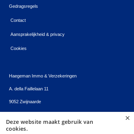
Gedragsregels
Contact
Aansprakelijkheid & privacy
Cookies
Haegeman Immo & Verzekeringen
A. della Faillelaan 11
9052 Zwijnaarde
Tel: 092223788
×
Deze website maakt gebruik van
E-mail:
bernard@haegeman.eu
cookies.
BIV 204578