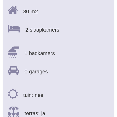
80 m2
2 slaapkamers
1 badkamers
0 garages
tuin: nee
terras: ja