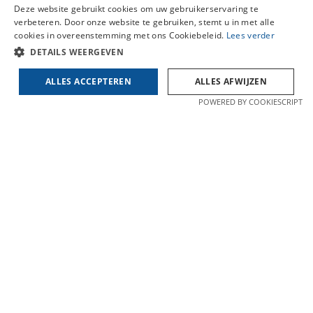
Deze website gebruikt cookies om uw gebruikerservaring te
verbeteren. Door onze website te gebruiken, stemt u in met alle
E-mail:
olivier@haegeman.eu
cookies in overeenstemming met ons Cookiebeleid.
Lees verder
DETAILS WEERGEVEN
BIV 204578
ALLES ACCEPTEREN
ALLES AFWIJZEN
POWERED BY COOKIESCRIPT
Openingsuren
Maandag: 09.30u-12.00u & 16.00u-18.00u
Dinsdag: 09.30u-12.00u & 16.00u-18.00u
Woensdag: 09.30u-12.00u & 16.00u-18.00u
Donderdag: 09.30u-12.00u & 16.00u-18.00u
Vrijdag: 09.30u-12.00u